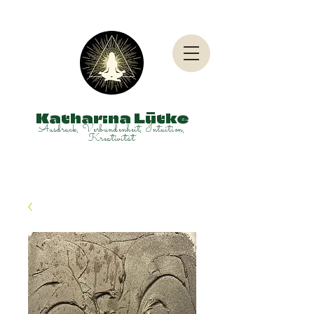
Katharina Lütke
Ausdruck, Verbundenheit, Intuition,
Kreativität