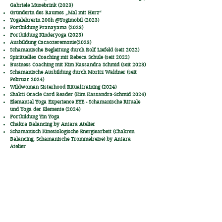
Gabriele Musebrink (2023)
Gründerin des Raumes „Mal mit Herz“
Yogalehrerin 200h @Yogimobil (2023)
Fortbildung Pranayama (2023)
Fortbildung Kinderyoga (2023)
Ausbildung Cacaozeremonie(2023)
Schamanische Begleitung durch Rolf Liefeld (seit 2022)
Spirituelles Coaching mit Rebeca Schule (seit 2022)
Business Coaching mit Kim Kassandra Schmid (seit 2023)
Schamanische Ausbildung durch Moritz Waldner (seit
Februar 2024)
Wildwoman Sisterhood Ritualtraining (2024)
Shakti Oracle Card Reader (Kim Kassandra-Schmid 2024)
Elemantal Yoga Experience EYE - Schamanische Rituale
und Yoga der Elemente (2024)
Fortbildung Yin Yoga
Chakra Balancing by Antara Atelier
Schamanisch Kinesiologische Energiearbeit (Chakren
Balancing, Schamanische Trommelreise) by Antara
Atelier
© 2026 by Katharina Lütke
Impressum
Datenschutzerklärung