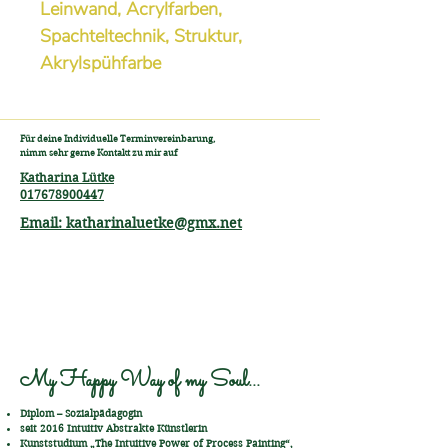
Leinwand, Acrylfarben,
Spachteltechnik, Struktur,
Akrylspühfarbe
Für deine Individuelle Terminvereinbarung,
nimm sehr gerne Kontakt zu mir auf
Katharina Lütke
017678900447
Email: katharinaluetke@gmx.net
My Happy Way of my Soul...
Diplom – Sozialpädagogin
seit 2016 Intuitiv Abstrakte Künstlerin
Kunststudium „The Intuitive Power of Process Painting“,