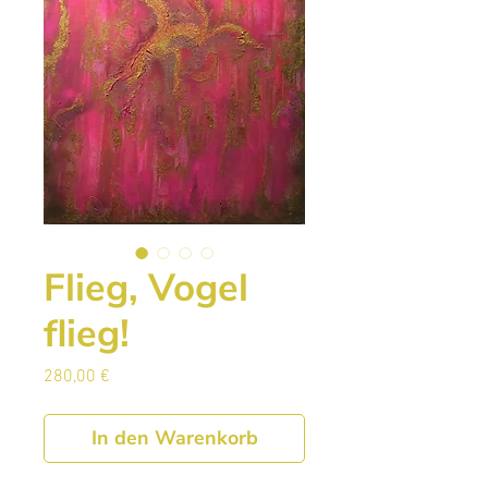
Flieg, Vogel
flieg!
Preis
280,00 €
In den Warenkorb