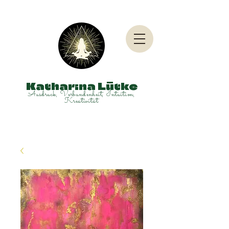
Katharina Lütke
Ausdruck, Verbundenheit, Intuition,
Kreativität