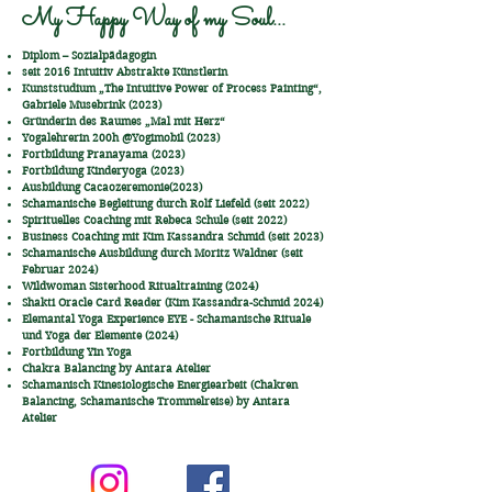
My Happy Way of my Soul...
Diplom – Sozialpädagogin
seit 2016 Intuitiv Abstrakte Künstlerin
Kunststudium „The Intuitive Power of Process Painting“,
Gabriele Musebrink (2023)
Gründerin des Raumes „Mal mit Herz“
Yogalehrerin 200h @Yogimobil (2023)
Fortbildung Pranayama (2023)
Fortbildung Kinderyoga (2023)
Ausbildung Cacaozeremonie(2023)
Schamanische Begleitung durch Rolf Liefeld (seit 2022)
Spirituelles Coaching mit Rebeca Schule (seit 2022)
Business Coaching mit Kim Kassandra Schmid (seit 2023)
Schamanische Ausbildung durch Moritz Waldner (seit
Februar 2024)
Wildwoman Sisterhood Ritualtraining (2024)
Shakti Oracle Card Reader (Kim Kassandra-Schmid 2024)
Elemantal Yoga Experience EYE - Schamanische Rituale
und Yoga der Elemente (2024)
Fortbildung Yin Yoga
Chakra Balancing by Antara Atelier
Schamanisch Kinesiologische Energiearbeit (Chakren
Balancing, Schamanische Trommelreise) by Antara
Atelier