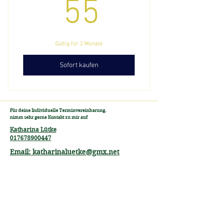
55€
55
Gültig für 2 Monate
Sofort kaufen
Für deine Individuelle Terminvereinbarung,
nimm sehr gerne Kontakt zu mir auf
Katharina Lütke
017678900447
Email: katharinaluetke@gmx.net